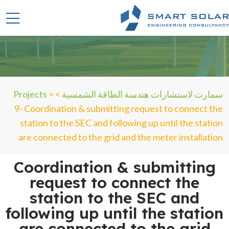
سمارت لاستشارات هندسة الطاقة الشمسية
>
>
Projects
9- Coordination & submitting request to connect the
station to the SEC and following up until the station
are connected to the grid and the meter installation
Coordination & submitting
request to connect the
station to the SEC and
following up until the station
are connected to the grid